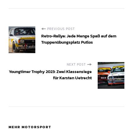
P
PREVIOUS POST
Retro-Rallye: Jede Menge Spaß auf dem
o
Truppenübungsplatz Putlos
s
NEXT POST
t
Youngtimer Trophy 2023: Zwei Klassensiege
für Karsten Uetrecht
N
a
v
i
MEHR MOTORSPORT