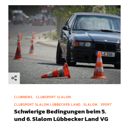
g
a
t
i
o
n
CLUBNEWS
CLUBSPORT SLALOM
CLUBSPORT SLALOM LÜBBECKER LAND
SLALOM
SPORT
Schwierige Bedingungen beim 5.
und 6. Slalom Lübbecker Land VG