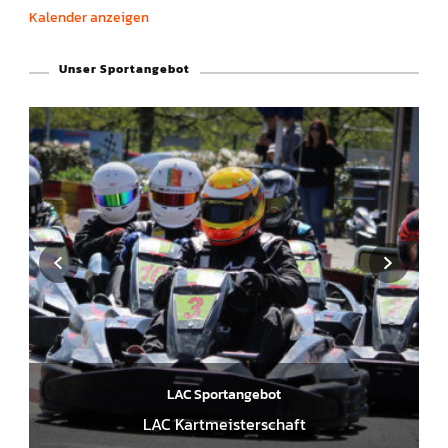
r
Kalender anzeigen
g
e
h
Unser Sportangebot
o
b
e
n
LAC Sportangebot
LAC Kartmeisterschaft