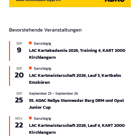
Bevorstehende Veranstaltungen
H
Ganztägig
SEP.
9
e
LAC Kartakademie 2026, Training 4, KART 2000
r
Kirchlengern
v
o
r
H
Ganztägig
SEP.
20
g
e
LAC Kartmeisterschaft 2026, Lauf 3, Kartbahn
e
r
Emsbüren
h
v
o
o
b
r
September 25
-
September 26
SEP.
25
e
g
55. ADAC Rallye Stemweder Berg DRM und Opel
n
e
Junior Cup
h
o
b
H
Ganztägig
NOV.
22
e
e
LAC Kartmeisterschaft 2026, Lauf 4, KART 2000
n
r
Kirchlengern
v
o